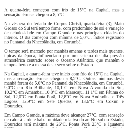
Fale Conosco
A quarta-feira começou com frio de 15°C na Capital, mas a
sensação térmica chegou a 8,5°C
Na véspera do feriado de Corpus Christi, quarta-feira (3), Mato
Grosso do Sul terá tempo firme, com predomínio de sol e variação
de nebulosidade em Campo Grande e nas principais cidades do
interior. O dia começou com mínima de 5,0°C, índice registrado
no Pantanal da Nhecolândia, em Corumbá.
O tempo será marcado por manhãs amenas e tardes mais quentes,
típicas da época, influenciado por um sistema de alta pressão
atmosférica centrado sobre o Oceano Atlântico, que mantém o
tempo aberto e a massa de ar seco sobre o Estado.
Na Capital, a quarta-feira teve início com frio de 15°C na Capital,
mas a sensação térmica chegou a 8,5°C. Outras mínimas desta
manhã foram de 5,0°C no Pantanal da Nhecolândia, em Corumbá,
9,0°C em Rio Brilhante, 10,1°C em Nova Alvorada do Sul,
10,2°C em Amambai, 10,8°C em Maracaju, 11,1°C em Fátima do
Sul, 12,0°C em Ponta Porã, 12,8°C em Nova Andradina e Três
Lagoas, 12,9°C em Sete Quedas, e 13,6°C em Coxim e
Dourados.
Em Campo Grande, a máxima deve alcançar 27°C, com sensação
de calor à tarde e baixa umidade relativa do ar. No sul do Estado,
Dourados terá máxima de 26°C, Ponta Porã 23°C e Iguatemi