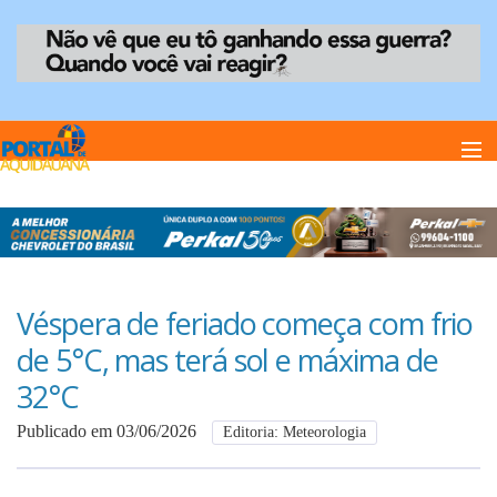
Home
Notï¿½cias
Véspera de feriado começa com frio
de 5°C, mas terá sol e máxima de
Anuncie
32°C
Publicado em 03/06/2026
Editoria: Meteorologia
Anuncie