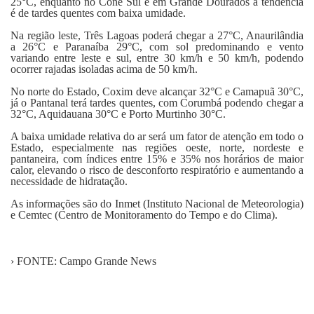
25°C, enquanto no Cone Sul e em Grande Dourados a tendência
é de tardes quentes com baixa umidade.
Na região leste, Três Lagoas poderá chegar a 27°C, Anaurilândia
a 26°C e Paranaíba 29°C, com sol predominando e vento
variando entre leste e sul, entre 30 km/h e 50 km/h, podendo
ocorrer rajadas isoladas acima de 50 km/h.
No norte do Estado, Coxim deve alcançar 32°C e Camapuã 30°C,
já o Pantanal terá tardes quentes, com Corumbá podendo chegar a
32°C, Aquidauana 30°C e Porto Murtinho 30°C.
A baixa umidade relativa do ar será um fator de atenção em todo o
Estado, especialmente nas regiões oeste, norte, nordeste e
pantaneira, com índices entre 15% e 35% nos horários de maior
calor, elevando o risco de desconforto respiratório e aumentando a
necessidade de hidratação.
As informações são do Inmet (Instituto Nacional de Meteorologia)
e Cemtec (Centro de Monitoramento do Tempo e do Clima).
› FONTE: Campo Grande News