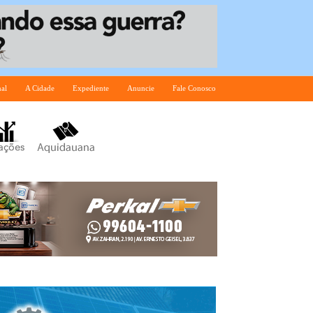
nal
A Cidade
Expediente
Anuncie
Fale Conosco