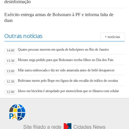
desinformação
Exército entrega armas de Bolsonaro à PF e informa falta de
duas
Outras notícias
+ notícias
Quatro pessoas morrem em queda de helicóptero no Rio de Janeiro
14:00
Moraes nega pedido para que Bolsonaro receba filhos no Dia dos Pais
13:30
Mãe narra emboscada e diz ter sido amarrada antes de bebê desaparecer
13:00
Boliviano morto pelo Bope era figura de alto escalão do tráfico de cocaína
12:30
Idoso em bicicleta é atropelado por motociclista que se filmava com celular
12:00