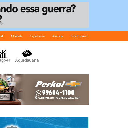
nal
A Cidade
Expediente
Anuncie
Fale Conosco