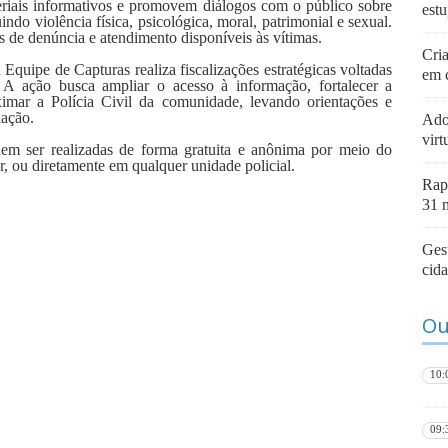
teriais informativos e promovem diálogos com o público sobre
estu
indo violência física, psicológica, moral, patrimonial e sexual.
 de denúncia e atendimento disponíveis às vítimas.
Cri
 Equipe de Capturas realiza fiscalizações estratégicas voltadas
em 
 A ação busca ampliar o acesso à informação, fortalecer a
imar a Polícia Civil da comunidade, levando orientações e
lação.
Ado
virt
em ser realizadas de forma gratuita e anônima por meio do
, ou diretamente em qualquer unidade policial.
Rap
31 
Ges
cid
Ou
10:
09: