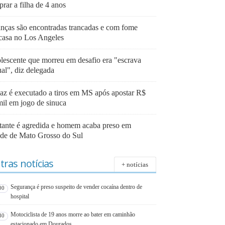
prar a filha de 4 anos
anças são encontradas trancadas e com fome
casa no Los Angeles
lescente que morreu em desafio era "escrava
ual", diz delegada
az é executado a tiros em MS após apostar R$
mil em jogo de sinuca
tante é agredida e homem acaba preso em
ade de Mato Grosso do Sul
tras notícias
+ notícias
Segurança é preso suspeito de vender cocaína dentro de
00
hospital
Motociclista de 19 anos morre ao bater em caminhão
30
estacionado em Dourados