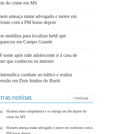
ois do crime em MS
em ameaça matar advogado e morre em
fronto com a PM horas depois
se mobiliza para localizar bebê que
apareceu em Campo Grande
ê some após mãe adolescente ir à casa de
her que conheceu na internet
ntensifica combate ao tráfico e realiza
eensão em Dois Irmãos do Buriti
tras notícias
+ notícias
Homem mata companheira e se entrega um dia depois do
00
crime em MS
Homem ameaça matar advogado e morre em confronto com a
30
PM horas depois