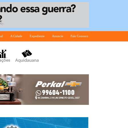
nal
A Cidade
Expediente
Anuncie
Fale Conosco