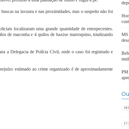
dep
buscas na lavoura e nas proximidades, mas o suspeito não foi
Hom
con
oliciais localizaram uma grande quantidade de entorpecentes.
los de maconha e 4 quilos de haxixe marroquino, totalizando
MS 
des
a a Delegacia de Polícia Civil, onde o caso foi registrado e
Beb
mul
 prejuízo estimado ao crime organizado é de aproximadamente
PM i
apr
Ou
18:
17: