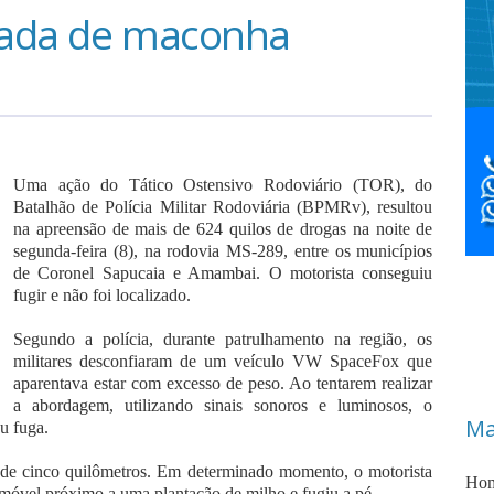
lada de maconha
Uma ação do Tático Ostensivo Rodoviário (TOR), do
Batalhão de Polícia Militar Rodoviária (BPMRv), resultou
na apreensão de mais de 624 quilos de drogas na noite de
segunda-feira (8), na rodovia MS-289, entre os municípios
de Coronel Sapucaia e Amambai. O motorista conseguiu
fugir e não foi localizado.
Segundo a polícia, durante patrulhamento na região, os
militares desconfiaram de um veículo VW SpaceFox que
aparentava estar com excesso de peso. Ao tentarem realizar
a abordagem, utilizando sinais sonoros e luminosos, o
Ma
u fuga.
 de cinco quilômetros. Em determinado momento, o motorista
Hom
móvel próximo a uma plantação de milho e fugiu a pé.