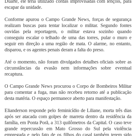
Duarte, ele teria utilizado cordas improvisadas com lençóis, para
escapar da unidade.
Conforme apurou o Campo Grande News, forças de segurança
realizam buscas para tentar localizar o militar. Segundo fontes
ouvidas pela reportagem, o militar estava sozinho quando
conseguiu escalar o telhado de uma das torres, pular o muro e
seguir em direção a uma região de mata. O alarme, no entanto,
disparou, e os agentes penais deram a falta do preso.
Até o momento, não foram divulgados detalhes oficiais sobre as
circunstâncias da evasão nem informações sobre eventual
recaptura.
O Campo Grande News procurou o Corpo de Bombeiros Militar
para comentar a fuga, mas não recebeu retorno até a publicação
desta matéria. O espaço permanece aberto para manifestação.
Elianderson responde pelo feminicídio de Liliane, morta três dias
após ser atacada com golpes de marreta dentro da residência da
família, em Ponta Porã, a 313 quilômetros da Capital. O caso teve
grande repercussão em Mato Grosso do Sul pela violência
empregada e pelo fato de os filhos do casal também terem sido