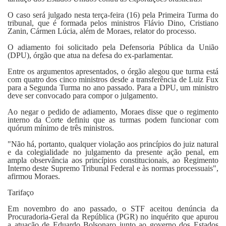
O caso será julgado nesta terça-feira (16) pela Primeira Turma do
tribunal, que é formada pelos ministros Flávio Dino, Cristiano
Zanin, Cármen Lúcia, além de Moraes, relator do processo.
O adiamento foi solicitado pela Defensoria Pública da União
(DPU), órgão que atua na defesa do ex-parlamentar.
Entre os argumentos apresentados, o órgão alegou que turma está
com quatro dos cinco ministros desde a transferência de Luiz Fux
para a Segunda Turma no ano passado. Para a DPU, um ministro
deve ser convocado para compor o julgamento.
Ao negar o pedido de adiamento, Moraes disse que o regimento
interno da Corte definiu que as turmas podem funcionar com
quórum mínimo de três ministros.
"Não há, portanto, qualquer violação aos princípios do juiz natural
e da colegialidade no julgamento da presente ação penal, em
ampla observância aos princípios constitucionais, ao Regimento
Interno deste Supremo Tribunal Federal e às normas processuais",
afirmou Moraes.
Tarifaço
Em novembro do ano passado, o STF aceitou denúncia da
Procuradoria-Geral da República (PGR) no inquérito que apurou
a atuação de Eduardo Bolsonaro junto ao governo dos Estados