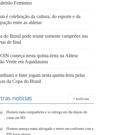
sileirão Feminino
in é celebração da cultura, do esporte e da
gração entre as aldeias
a do Brasil pode reunir somente campeões nas
tas de final
OIN começa nesta quinta-feira na Aldeia
ão Verde em Aquidauana
nthians e Inter jogam nesta quinta-feira pelas
avas da Copa do Brasil
tras notícias
+ notícias
Homem mata companheira e se entrega um dia depois do
00
crime em MS
Homem ameaça matar advogado e morre em confronto com a
30
PM horas depois