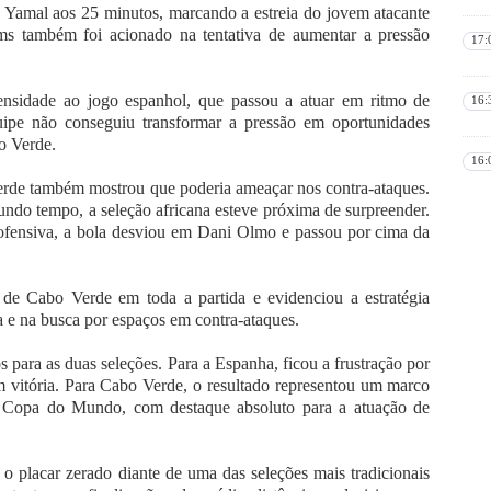
e Yamal aos 25 minutos, marcando a estreia do jovem atacante
s também foi acionado na tentativa de aumentar a pressão
17:
ensidade ao jogo espanhol, que passou a atuar em ritmo de
16:
uipe não conseguiu transformar a pressão em oportunidades
o Verde.
16:
Verde também mostrou que poderia ameaçar nos contra-ataques.
gundo tempo, a seleção africana esteve próxima de surpreender.
 ofensiva, a bola desviou em Dani Olmo e passou por cima da
de Cabo Verde em toda a partida e evidenciou a estratégia
a e na busca por espaços em contra-ataques.
os para as duas seleções. Para a Espanha, ficou a frustração por
 vitória. Para Cabo Verde, o resultado representou um marco
a Copa do Mundo, com destaque absoluto para a atuação de
 o placar zerado diante de uma das seleções mais tradicionais