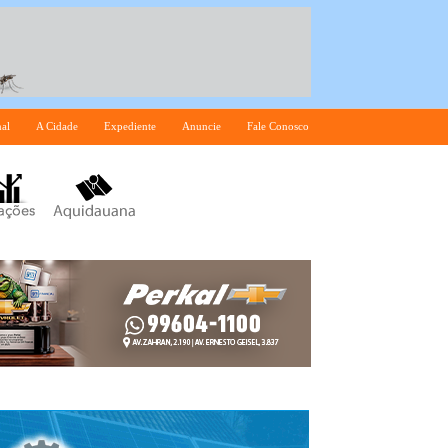
nal
A Cidade
Expediente
Anuncie
Fale Conosco