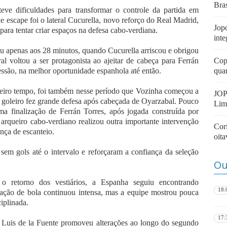
Bra
teve dificuldades para transformar o controle da partida em
de escape foi o lateral Cucurella, novo reforço do Real Madrid,
Jopo
ara tentar criar espaços na defesa cabo-verdiana.
inte
eu apenas aos 28 minutos, quando Cucurella arriscou e obrigou
al voltou a ser protagonista ao ajeitar de cabeça para Ferrán
Cop
vessão, na melhor oportunidade espanhola até então.
quar
meiro tempo, foi também nesse período que Vozinha começou a
JOP
o goleiro fez grande defesa após cabeçada de Oyarzabal. Pouco
Lim
ma finalização de Ferrán Torres, após jogada construída por
 arqueiro cabo-verdiano realizou outra importante intervenção
Cori
nça de escanteio.
oit
em gols até o intervalo e reforçaram a confiança da seleção
Ou
o retorno dos vestiários, a Espanha seguiu encontrando
18:
culação de bola continuou intensa, mas a equipe mostrou pouca
iplinada.
17:
o Luis de la Fuente promoveu alterações ao longo do segundo