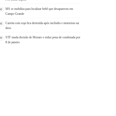
MS se mobiliza para localizar bebê que desapareceu em
00
Campo Grande
Carreta com soja fica destruída após incêndio e motorista sai
30
ileso
STF muda decisão de Moraes e reduz pena de condenada por
00
8 de janeiro