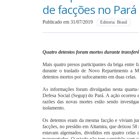
de facções no Pará
Publicado em 31/07/2019
Editoria: Brasil
Quatro detentos foram mortos durante transfe
Mais quatro presos participantes da briga entre
durante o traslado de Novo Repartimento a M
detentos mortos por sufocamento em duas celas.
As informações foram divulgadas nesta quarta-
Defesa Social (Segup) do Pará. A ação ocorreu 
razões das novas mortes estão sendo investig
isolamento.
Os detentos eram da mesma facção e viviam jun
facções, no presídio em Altamira, que deixou 58 m
estavam algemados, divididos em quatro celas 
transportados. O estado não tem caminhão com ce