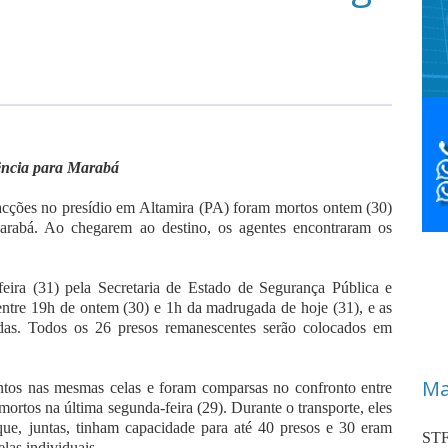
rência para Marabá
 facções no presídio em Altamira (PA) foram mortos ontem (30)
arabá. Ao chegarem ao destino, os agentes encontraram os
feira (31) pela Secretaria de Estado de Segurança Pública e
entre 19h de ontem (30) e 1h da madrugada de hoje (31), e as
adas. Todos os 26 presos remanescentes serão colocados em
Ma
tos nas mesmas celas e foram comparsas no confronto entre
ortos na última segunda-feira (29). Durante o transporte, eles
que, juntas, tinham capacidade para até 40 presos e 30 eram
STF
las individuais.