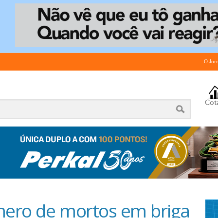
O Jor
mero de mortos em briga