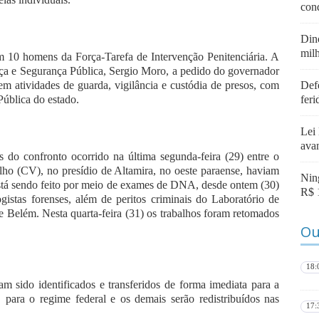
con
Din
mil
ém 10 homens da Força-Tarefa de Intervenção Penitenciária. A
tiça e Segurança Pública, Sergio Moro, a pedido do governador
em atividades de guarda, vigilância e custódia de presos, com
Def
Pública do estado.
fer
Lei
ava
s do confronto ocorrido na última segunda-feira (29) entre o
(CV), no presídio de Altamira, no oeste paraense, haviam
Nin
e está sendo feito por meio de exames de DNA, desde ontem (30)
R$ 
gistas forenses, além de peritos criminais do Laboratório de
de Belém. Nesta quarta-feira (31) os trabalhos foram retomados
Ou
18:
am sido identificados e transferidos de forma imediata para a
e, para o regime federal e os demais serão redistribuídos nas
17: