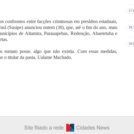
17:
os confrontos entre facções criminosas em presídios estaduais,
ará (Susipe) anunciou ontem (30), que, até o fim do ano, mais
16:
municípios de Altamira, Parauapebas, Redenção, Abaetetuba e
rtas.
16:
os tomam posse, algo que não existia. Com essas medidas,
se o titular da pasta, Ualame Machado.