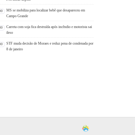
MS se mobiliza para localizar bebê que desapareceu em
00
Campo Grande
Carreta com soja fica destruída após incêndio e motorista sai
30
ileso
STF muda decisão de Moraes e reduz pena de condenada por
00
8 de janeiro