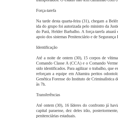
Força-tarefa
Na tarde desta quarta-feira (31), chegam a Bel
ida do grupo foi autorizada pelo ministro da Jus
do Pará, Helder Barbalho. A força-tarefa atuará 
apoio dos sistemas Penitenciário e de Segurança 
Identificação
Até a noite de ontem (30), 15 corpos de vítima
Comando Classe A (CCA) e o Comando Vermelho 
sido identificados. Para agilizar o trabalho, qu
reforçam a equipe em Altamira peritos odontolo
Genética Forense do Instituto de Criminalística 
às 7h.
Transferências
Até ontem (30), 16 líderes do confronto já havi
capital paraense, dez deles irão, posteriorment
penitenciárias estaduais.