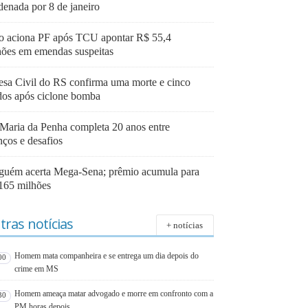
denada por 8 de janeiro
o aciona PF após TCU apontar R$ 55,4
hões em emendas suspeitas
esa Civil do RS confirma uma morte e cinco
idos após ciclone bomba
 Maria da Penha completa 20 anos entre
nços e desafios
guém acerta Mega-Sena; prêmio acumula para
165 milhões
tras notícias
+ notícias
Homem mata companheira e se entrega um dia depois do
00
crime em MS
Homem ameaça matar advogado e morre em confronto com a
30
PM horas depois