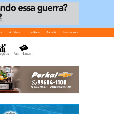
nal
A Cidade
Expediente
Anuncie
Fale Conosco