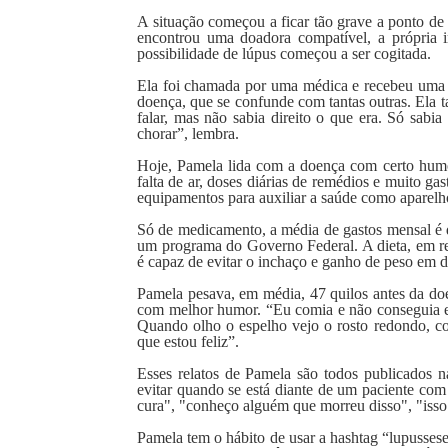
A situação começou a ficar tão grave a ponto de
encontrou uma doadora compatível, a própria 
possibilidade de lúpus começou a ser cogitada.
Ela foi chamada por uma médica e recebeu uma e
doença, que se confunde com tantas outras. Ela 
falar, mas não sabia direito o que era. Só sabi
chorar”, lembra.
Hoje, Pamela lida com a doença com certo humor
falta de ar, doses diárias de remédios e muito g
equipamentos para auxiliar a saúde como aparelho
Só de medicamento, a média de gastos mensal é 
um programa do Governo Federal. A dieta, em res
é capaz de evitar o inchaço e ganho de peso em 
Pamela pesava, em média, 47 quilos antes da doe
com melhor humor. “Eu comia e não conseguia e
Quando olho o espelho vejo o rosto redondo, c
que estou feliz”.
Esses relatos de Pamela são todos publicados na
evitar quando se está diante de um paciente co
cura", "conheço alguém que morreu disso", "isso 
Pamela tem o hábito de usar a hashtag “lupussese