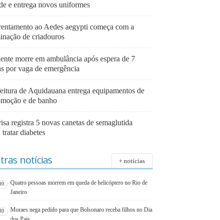
de e entrega novos uniformes
rentamento ao Aedes aegypti começa com a
minação de criadouros
iente morre em ambulância após espera de 7
as por vaga de emergência
feitura de Aquidauana entrega equipamentos de
omoção e de banho
isa registra 5 novas canetas de semaglutida
 tratar diabetes
tras notícias
+ notícias
Quatro pessoas morrem em queda de helicóptero no Rio de
00
Janeiro
Moraes nega pedido para que Bolsonaro receba filhos no Dia
30
dos Pais