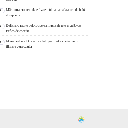
Mãe narra emboscada e diz ter sido amarrada antes de bebê
00
desaparecer
Boliviano morto pelo Bope era figura de alto escalão do
30
tráfico de cocaína
Idoso em bicicleta é atropelado por motociclista que se
00
filmava com celular