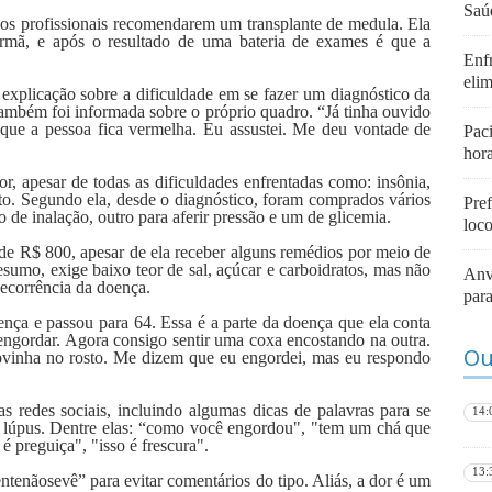
Saú
 os profissionais recomendarem um transplante de medula. Ela
irmã, e após o resultado de uma bateria de exames é que a
Enf
eli
xplicação sobre a dificuldade em se fazer um diagnóstico da
também foi informada sobre o próprio quadro. “Já tinha ouvido
a que a pessoa fica vermelha. Eu assustei. Me deu vontade de
Pac
hor
, apesar de todas as dificuldades enfrentadas como: insônia,
asto. Segundo ela, desde o diagnóstico, foram comprados vários
Pre
 de inalação, outro para aferir pressão e um de glicemia.
loc
de R$ 800, apesar de ela receber alguns remédios por meio de
umo, exige baixo teor de sal, açúcar e carboidratos, mas não
Anv
decorrência da doença.
para
nça e passou para 64. Essa é a parte da doença que ela conta
ngordar. Agora consigo sentir uma coxa encostando na outra.
Ou
ovinha no rosto. Me dizem que eu engordei, mas eu respondo
s redes sociais, incluindo algumas dicas de palavras para se
14:
m lúpus. Dentre elas: “como você engordou", "tem um chá que
é preguiça", "isso é frescura".
13:
ntenãosevê” para evitar comentários do tipo. Aliás, a dor é um