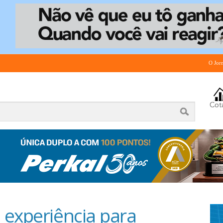
O Jor
 experiência para