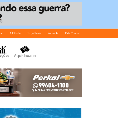
nal
A Cidade
Expediente
Anuncie
Fale Conosco