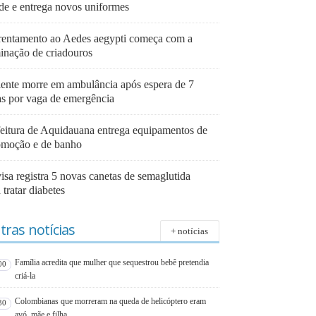
de e entrega novos uniformes
rentamento ao Aedes aegypti começa com a
minação de criadouros
iente morre em ambulância após espera de 7
as por vaga de emergência
feitura de Aquidauana entrega equipamentos de
omoção e de banho
isa registra 5 novas canetas de semaglutida
 tratar diabetes
tras notícias
+ notícias
Família acredita que mulher que sequestrou bebê pretendia
00
criá-la
Colombianas que morreram na queda de helicóptero eram
30
avó, mãe e filha