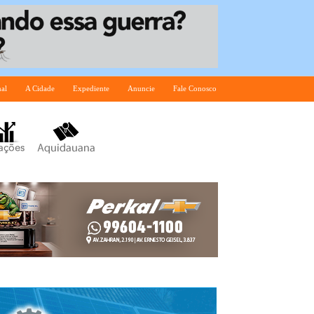
nal
A Cidade
Expediente
Anuncie
Fale Conosco