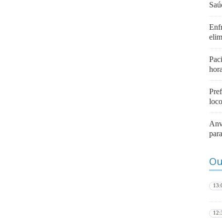
Saú
Enf
eli
Pac
hor
Pre
loc
Anv
para
Ou
13:
12: