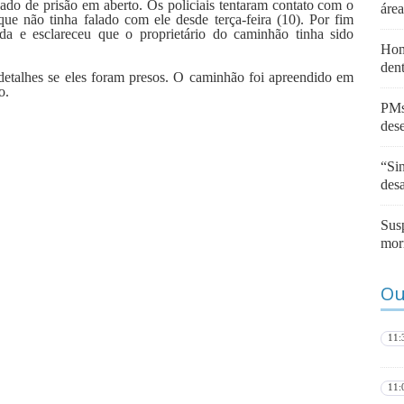
do de prisão em aberto. Os policiais tentaram contato com o
áre
que não tinha falado com ele desde terça-feira (10). Por fim
da e esclareceu que o proprietário do caminhão tinha sido
Hom
den
á detalhes se eles foram presos. O caminhão foi apreendido em
o.
PMs
des
“Sin
des
Sus
mor
Ou
11:
11: