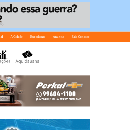
nal
A Cidade
Expediente
Anuncie
Fale Conosco