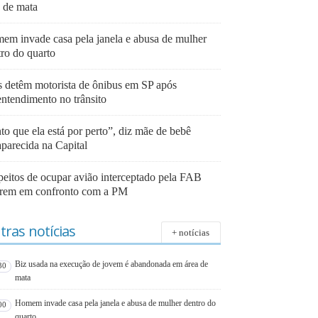
a de mata
em invade casa pela janela e abusa de mulher
tro do quarto
 detêm motorista de ônibus em SP após
entendimento no trânsito
to que ela está por perto”, diz mãe de bebê
aparecida na Capital
peitos de ocupar avião interceptado pela FAB
rem em confronto com a PM
tras notícias
+ notícias
Biz usada na execução de jovem é abandonada em área de
30
mata
Homem invade casa pela janela e abusa de mulher dentro do
00
quarto