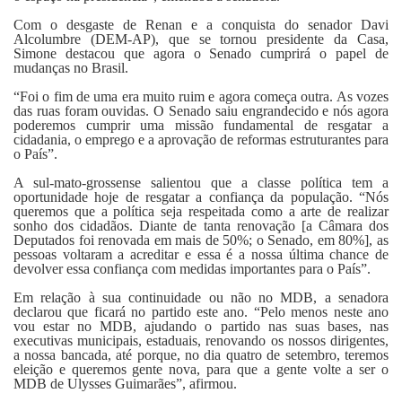
Com o desgaste de Renan e a conquista do senador Davi
Alcolumbre (DEM-AP), que se tornou presidente da Casa,
Simone destacou que agora o Senado cumprirá o papel de
mudanças no Brasil.
“Foi o fim de uma era muito ruim e agora começa outra. As vozes
das ruas foram ouvidas. O Senado saiu engrandecido e nós agora
poderemos cumprir uma missão fundamental de resgatar a
cidadania, o emprego e a aprovação de reformas estruturantes para
o País”.
A sul-mato-grossense salientou que a classe política tem a
oportunidade hoje de resgatar a confiança da população. “Nós
queremos que a política seja respeitada como a arte de realizar
sonho dos cidadãos. Diante de tanta renovação [a Câmara dos
Deputados foi renovada em mais de 50%; o Senado, em 80%], as
pessoas voltaram a acreditar e essa é a nossa última chance de
devolver essa confiança com medidas importantes para o País”.
Em relação à sua continuidade ou não no MDB, a senadora
declarou que ficará no partido este ano. “Pelo menos neste ano
vou estar no MDB, ajudando o partido nas suas bases, nas
executivas municipais, estaduais, renovando os nossos dirigentes,
a nossa bancada, até porque, no dia quatro de setembro, teremos
eleição e queremos gente nova, para que a gente volte a ser o
MDB de Ulysses Guimarães”, afirmou.