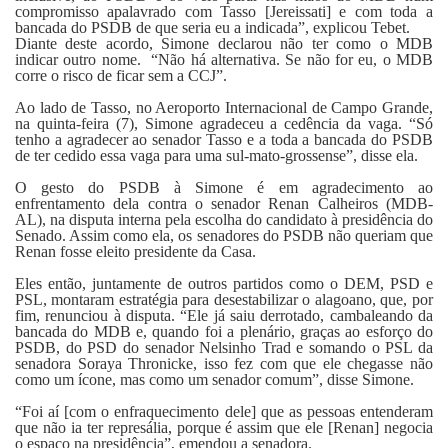
compromisso apalavrado com Tasso [Jereissati] e com toda a
bancada do PSDB de que seria eu a indicada”, explicou Tebet.
Diante deste acordo, Simone declarou não ter como o MDB
indicar outro nome. “Não há alternativa. Se não for eu, o MDB
corre o risco de ficar sem a CCJ”.
Ao lado de Tasso, no Aeroporto Internacional de Campo Grande,
na quinta-feira (7), Simone agradeceu a cedência da vaga. “Só
tenho a agradecer ao senador Tasso e a toda a bancada do PSDB
de ter cedido essa vaga para uma sul-mato-grossense”, disse ela.
O gesto do PSDB à Simone é em agradecimento ao
enfrentamento dela contra o senador Renan Calheiros (MDB-
AL), na disputa interna pela escolha do candidato à presidência do
Senado. Assim como ela, os senadores do PSDB não queriam que
Renan fosse eleito presidente da Casa.
Eles então, juntamente de outros partidos como o DEM, PSD e
PSL, montaram estratégia para desestabilizar o alagoano, que, por
fim, renunciou à disputa. “Ele já saiu derrotado, cambaleando da
bancada do MDB e, quando foi a plenário, graças ao esforço do
PSDB, do PSD do senador Nelsinho Trad e somando o PSL da
senadora Soraya Thronicke, isso fez com que ele chegasse não
como um ícone, mas como um senador comum”, disse Simone.
“Foi aí [com o enfraquecimento dele] que as pessoas entenderam
que não ia ter represália, porque é assim que ele [Renan] negocia
o espaço na presidência”, emendou a senadora.