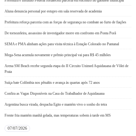
Prefeitura e Instituto Federal fortalecem parceria em encontro no gabinete municipal
Aluna denuncia personal por estupro em sala reservada de academia
Prefeitura reforça parceria com as forças de segurança no combate ao furto de fiações
De tornozeleira, assassino de investigador morre em confronto em Ponta Porã
SEMA e PMA alinham ações para visita técnica à Estação Colorado no Pantanal
Mega-Sena acumula novamente e prêmio principal vai para R$ 45 milhões
Arena SM Beach recebe segunda etapa do II Circuito Unimed Aquidauana de Vôlei de
Praia
Suíça bate Colômbia nos pênaltis e avança às quartas após 72 anos
Confira as Vagas Disponíveis na Casa do Trabalhador de Aquidauana
Argentina busca virada, despacha Egito e mantém vivo o sonho do tetra
Frente fria mantém manhã gelada, mas temperaturas sobem à tarde em MS
07/07/2026