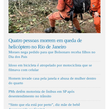
Fale Conosco
º
Quatro pessoas morrem em queda de
Mãe 
helicóptero no Rio de Janeiro
ante
Moraes nega pedido para que Bolsonaro receba filhos no
Dia dos Pais
Idoso em bicicleta é atropelado por motociclista que se
filmava com celular
Homem invade casa pela janela e abusa de mulher dentro
do quarto
PMs detêm motorista de ônibus em SP após
desentendimento no trânsito
“Sinto que ela está por perto”, diz mãe de bebê