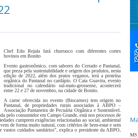
22
Chef Edu Rejala fará churrasco com diferentes cortes
bovinos em Bonito
Evento gastronômico, com sabores do Cerrado e Pantanal,
que preza pela sustentabilidade e origem dos produtos, nesta
edição de 2022, além dos pratos veganos, terá a proteína
orgânica do Pantanal no cardápio. O Cata Guavira, evento
tradicional no calendário sul-mato-grossense, acontecerá
entre 22 e 27 de novembro, na cidade de Bonito.
A carne oferecida no evento (Biocarnes) tem origem no
Pantanal, de propriedades rurais associadas à ABPO –
Associação Pantaneira de Pecuária Orgânica e Sustentável.
trada pelo consumidor em Campo Grande, está nos processos de
Ma
riedades cumprem exigências relacionadas ao social, ambiental
lvem de forma muito natural, com critérios de bem-estar e sem
 e vastos cuidados sanitários”, explica o presidente da ABPO,
MS 