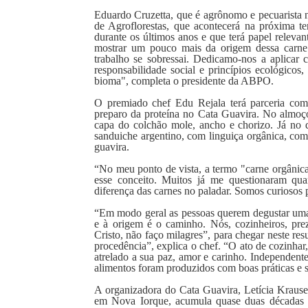
Eduardo Cruzetta, que é agrônomo e pecuarista
de Agroflorestas, que acontecerá na próxima te
durante os últimos anos e que terá papel releva
mostrar um pouco mais da origem dessa carn
trabalho se sobressai. Dedicamo-nos a aplicar 
responsabilidade social e princípios ecológicos
bioma", completa o presidente da ABPO.
O premiado chef Edu Rejala terá parceria com
preparo da proteína no Cata Guavira. No almoço 
capa do colchão mole, ancho e chorizo. Já no d
sanduiche argentino, com linguiça orgânica, com
guavira.
“No meu ponto de vista, a termo "carne orgânic
esse conceito. Muitos já me questionaram qua
diferença das carnes no paladar. Somos curiosos p
“Em modo geral as pessoas querem degustar uma c
e à origem é o caminho. Nós, cozinheiros, pre
Cristo, não faço milagres”, para chegar neste res
procedência”, explica o chef. “O ato de cozinhar,
atrelado a sua paz, amor e carinho. Independente
alimentos foram produzidos com boas práticas e s
A organizadora do Cata Guavira, Letícia Krause
em Nova Iorque, acumula quase duas décadas d