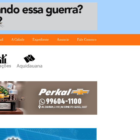
nal
A Cidade
Expediente
Anuncie
Fale Conosco