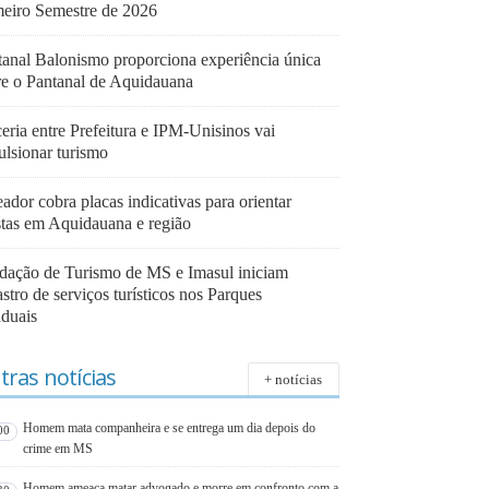
meiro Semestre de 2026
tanal Balonismo proporciona experiência única
re o Pantanal de Aquidauana
eria entre Prefeitura e IPM-Unisinos vai
ulsionar turismo
ador cobra placas indicativas para orientar
istas em Aquidauana e região
dação de Turismo de MS e Imasul iniciam
stro de serviços turísticos nos Parques
aduais
tras notícias
+ notícias
Homem mata companheira e se entrega um dia depois do
00
crime em MS
Homem ameaça matar advogado e morre em confronto com a