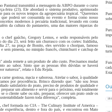
Pri
 no Pantanal transmitirá a mensagem da ABPO durante o curso
rça-feira (23). Ele abordará o sistema produtivo, aprimorado
nte para os novos tempos da agropecuária tropical. “Queremos
Pan
e que poderá ser consumida no evento e forma como nosso
sob
conceitos modernos à pecuária tradicional, levando em conta
, além da cultura do pantaneiro, uma das maiores riquezas do
Parc
imp
 o chef gaúcho, Gregory Lemos, e serão responsáveis pelo
do dia 23, será feito um churrasco com os cortes: fraldinha,
ia 27, na praça de Bonito, eles servirão o choripan, famoso
Vere
 e sem pimenta, no minipão francês, chimichurri e catchup de
tur
a" ainda remete a um produto de alto custo. Precisamos mudar
Fun
nto ao sabor. Sinto que as pessoas têm dúvidas se haverá
cada
or natureza”, relata o Edu Rejala.
Est
arne gostosa, macia e saborosa. Atrelar o sabor, à qualidade
zamos por procedência. Brinco dizendo que: "não sou Jesus
Ou
ultado satisfatório do prato, preciso de produtos de qualidade e
 preparar um alimento e servir para o próximo, está totalmente
 se o cliente sabe ou não, preparar, oferecer um prato onde os
ustentabilidade fazem toda diferença”, completa.
18:
, chef formada no CIA – The Culinary Institute of America –
e experiência, dentro e fora do país, e encontrou em Mato