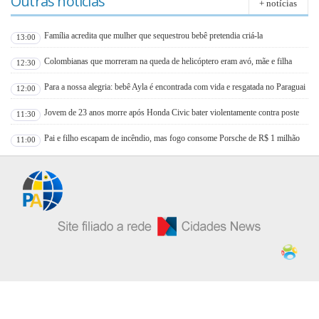
Outras notícias
+ notícias
Família acredita que mulher que sequestrou bebê pretendia criá-la
13:00
Colombianas que morreram na queda de helicóptero eram avó, mãe e filha
12:30
Para a nossa alegria: bebê Ayla é encontrada com vida e resgatada no Paraguai
12:00
Jovem de 23 anos morre após Honda Civic bater violentamente contra poste
11:30
Pai e filho escapam de incêndio, mas fogo consome Porsche de R$ 1 milhão
11:00