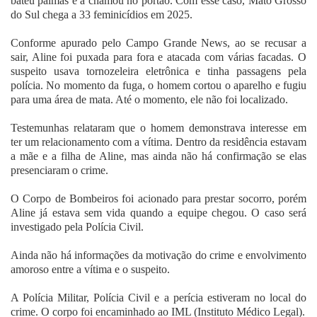
bateu palmas e a chamou no portão. Com esse caso, Mato Grosso
do Sul chega a 33 feminicídios em 2025.
Conforme apurado pelo Campo Grande News, ao se recusar a
sair, Aline foi puxada para fora e atacada com várias facadas. O
suspeito usava tornozeleira eletrônica e tinha passagens pela
polícia. No momento da fuga, o homem cortou o aparelho e fugiu
para uma área de mata. Até o momento, ele não foi localizado.
Testemunhas relataram que o homem demonstrava interesse em
ter um relacionamento com a vítima. Dentro da residência estavam
a mãe e a filha de Aline, mas ainda não há confirmação se elas
presenciaram o crime.
O Corpo de Bombeiros foi acionado para prestar socorro, porém
Aline já estava sem vida quando a equipe chegou. O caso será
investigado pela Polícia Civil.
Ainda não há informações da motivação do crime e envolvimento
amoroso entre a vítima e o suspeito.
A Polícia Militar, Polícia Civil e a perícia estiveram no local do
crime. O corpo foi encaminhado ao IML (Instituto Médico Legal).