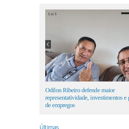
1
de
5
 evidência
Odilon Ribeiro defende maior
representatividade, investimentos e geração
de empregos
Últimas