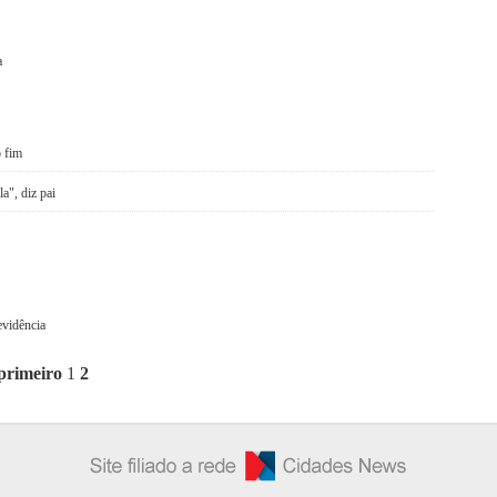
a
o fim
a", diz pai
evidência
primeiro
1
2