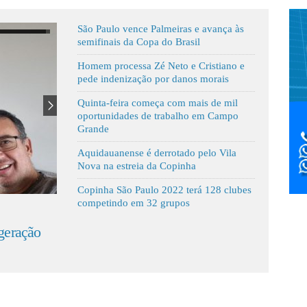
São Paulo vence Palmeiras e avança às
semifinais da Copa do Brasil
Homem processa Zé Neto e Cristiano e
pede indenização por danos morais
Quinta-feira começa com mais de mil
oportunidades de trabalho em Campo
Grande
Aquidauanense é derrotado pelo Vila
Nova na estreia da Copinha
Copinha São Paulo 2022 terá 128 clubes
competindo em 32 grupos
"Não desejo o que passei para ninguém",
Mãe de
conta sobrevivente de ataque de onça
Suzane
'homen