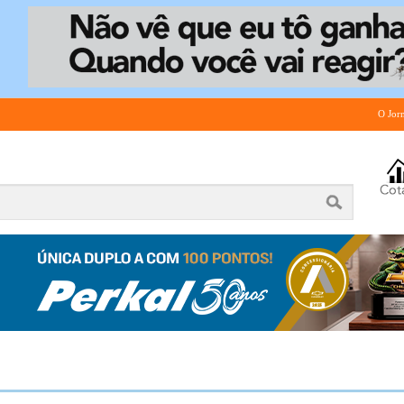
O Jor