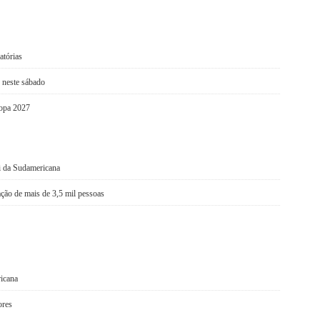
atórias
o neste sábado
Copa 2027
i da Sudamericana
ação de mais de 3,5 mil pessoas
ricana
ores