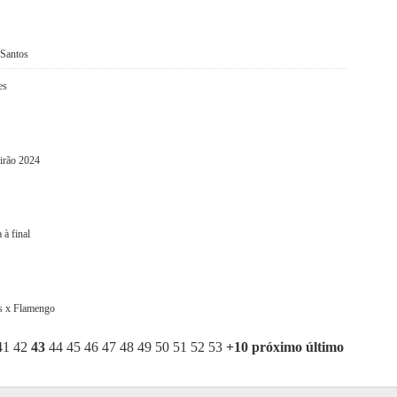
 Santos
es
eirão 2024
à final
ns x Flamengo
41
42
43
44
45
46
47
48
49
50
51
52
53
+10
próximo
último