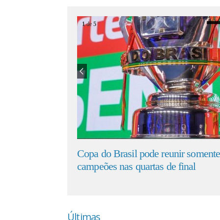
1
de
5
do Brasil pode reunir somente
JOPOIN começa
ões nas quartas de final
Limão Verde 
Últimas