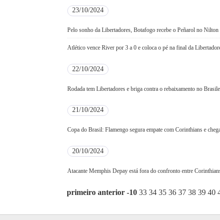
23/10/2024
Pelo sonho da Libertadores, Botafogo recebe o Peñarol no Nilton
Atlético vence River por 3 a 0 e coloca o pé na final da Libertador
22/10/2024
Rodada tem Libertadores e briga contra o rebaixamento no Brasil
21/10/2024
Copa do Brasil: Flamengo segura empate com Corinthians e chega 
20/10/2024
Atacante Memphis Depay está fora do confronto entre Corinthia
primeiro
anterior
-10
33
34
35
36
37
38
39
40