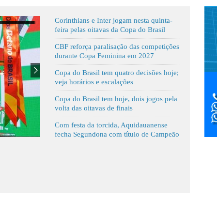
Corinthians e Inter jogam nesta quinta-
feira pelas oitavas da Copa do Brasil
CBF reforça paralisação das competições
durante Copa Feminina em 2027
Copa do Brasil tem quatro decisões hoje;
veja horários e escalações
Copa do Brasil tem hoje, dois jogos pela
volta das oitavas de finais
Com festa da torcida, Aquidauanense
fecha Segundona com título de Campeão
 nesta quinta-feira na Aldeia
Tecnico do Aquidauanen
em Aquidauana
conquista do Titulo de