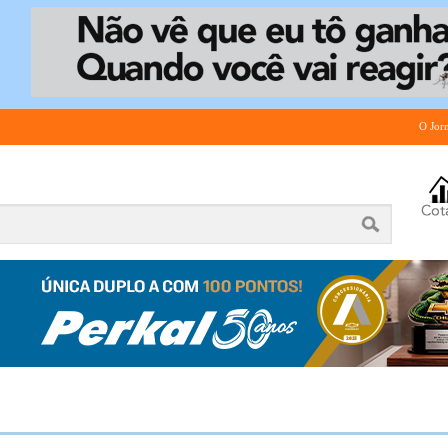
O Jor