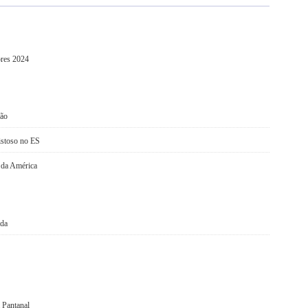
ores 2024
ção
istoso no ES
 da América
ada
 Pantanal