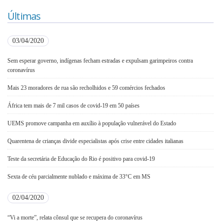
Últimas
03/04/2020
Sem esperar governo, indígenas fecham estradas e expulsam garimpeiros contra
coronavírus
Mais 23 moradores de rua são recholhidos e 59 comércios fechados
África tem mais de 7 mil casos de covid-19 em 50 países
UEMS promove campanha em auxílio à população vulnerável do Estado
Quarentena de crianças divide especialistas após crise entre cidades italianas
Teste da secretária de Educação do Rio é positivo para covid-19
Sexta de céu parcialmente nublado e máxima de 33°C em MS
02/04/2020
“Vi a morte”, relata cônsul que se recupera do coronavírus