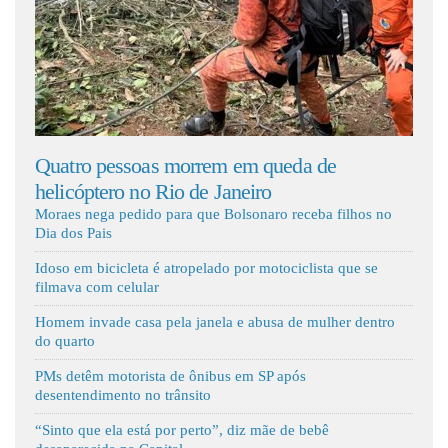
Fale Conosco
º
Quatro pessoas morrem em queda de
Mãe 
helicóptero no Rio de Janeiro
ante
Moraes nega pedido para que Bolsonaro receba filhos no
Dia dos Pais
Idoso em bicicleta é atropelado por motociclista que se
filmava com celular
Homem invade casa pela janela e abusa de mulher dentro
do quarto
PMs detêm motorista de ônibus em SP após
desentendimento no trânsito
“Sinto que ela está por perto”, diz mãe de bebê