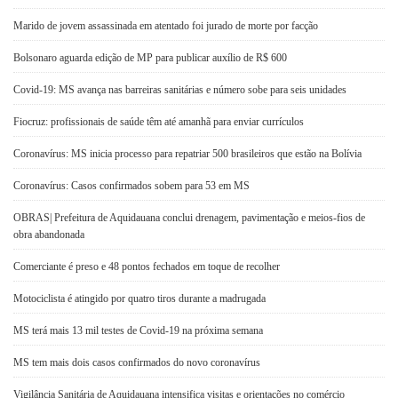
Marido de jovem assassinada em atentado foi jurado de morte por facção
Bolsonaro aguarda edição de MP para publicar auxílio de R$ 600
Covid-19: MS avança nas barreiras sanitárias e número sobe para seis unidades
Fiocruz: profissionais de saúde têm até amanhã para enviar currículos
Coronavírus: MS inicia processo para repatriar 500 brasileiros que estão na Bolívia
Coronavírus: Casos confirmados sobem para 53 em MS
OBRAS| Prefeitura de Aquidauana conclui drenagem, pavimentação e meios-fios de
obra abandonada
Comerciante é preso e 48 pontos fechados em toque de recolher
Motociclista é atingido por quatro tiros durante a madrugada
MS terá mais 13 mil testes de Covid-19 na próxima semana
MS tem mais dois casos confirmados do novo coronavírus
Vigilância Sanitária de Aquidauana intensifica visitas e orientações no comércio