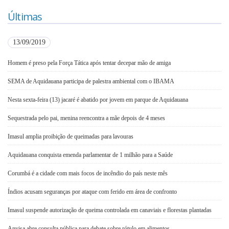
Últimas
13/09/2019
Homem é preso pela Força Tática após tentar decepar mão de amiga
SEMA de Aquidauana participa de palestra ambiental com o IBAMA
Nesta sexta-feira (13) jacaré é abatido por jovem em parque de Aquidauana
Sequestrada pelo pai, menina reencontra a mãe depois de 4 meses
Imasul amplia proibição de queimadas para lavouras
Aquidauana conquista emenda parlamentar de 1 milhão para a Saúde
Corumbá é a cidade com mais focos de incêndio do país neste mês
Índios acusam seguranças por ataque com ferido em área de confronto
Imasul suspende autorização de queima controlada em canaviais e florestas plantadas
Anvisa abre consulta pública para debate sobre rótulo em alimentos