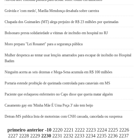
Grávida e 'com medo', Marília Mendonça desabafa sobre carreira
Chapada dos Guimarães (MT) alega prejuízo de R$ 23 milhões por queimadas
Bolsonaro presta solidariedade a vítimas de incêndio em hospital no RJ
Moro prepara "Lei Rouanet" para a segurança pública
Mulher despenca ao tentar usar lençóis amarrados para escapar de incêndio no Hospital
Badim
Ninguém acerta as seis dezenas e Mega-Sena acumula em R$ 100 milhões
Portaria estende proibição de queimada controlada para canaviais em MS
Paciente que esfaqueou enfermeiro no Caps disse que queria matar alguém
Casamento gay em 'Minha Mãe É Uma Peça 3' não tem beijo
Detran-MS publica lista de motoristas com CNH cassada, cancelada ou suspensa
primeiro
anterior
-10
2220
2221
2222
2223
2224
2225
2226
2227
2228
2229
2230
2231
2232
2233
2234
2235
2236
2237