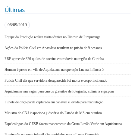
Últimas
06/09/2019
Equipe da Produção realiza visita técnica no Distrito de Piraputanga
Ações da Polícia Civil em Anastácio resultam na prisão de 9 pessoas
PRF apreende 326 quilos de cocaína em rodovia na região de Curitiba
Homem é preso em vila de Aquidauana na operação Luz na Infância 5
Polícia Civil diz que servidora desaparecida foi morta e corpo incinerado
Aquidauana tem vagas para cursos gratuitos de fotografia, culinária e garçom
Filhote de onça-parda capturada em canavial é levada para reabilitação
Ministro do CNJ inspeciona judiciário do Estado de MS em outubro
Espeleólogos do GESB fazem mapeamento da Gruta Limão Verde em Aquidauana
Iluminação e parque infantil são novidades para a Lagoa Comprida