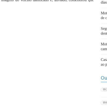
dias
Mot
de 
Seg
dent
Mot
cam
Cas
ao 
Ou
10:
10: