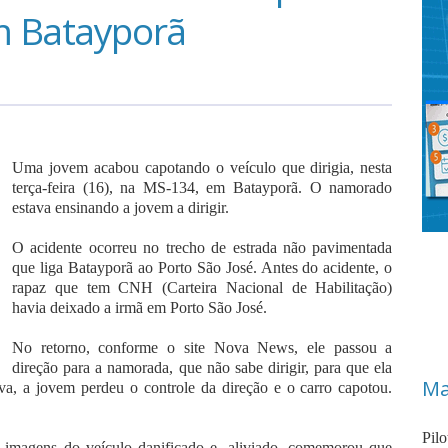
m Batayporã
Uma jovem acabou capotando o veículo que dirigia, nesta
terça-feira (16), na MS-134, em Batayporã. O namorado
estava ensinando a jovem a dirigir.
O acidente ocorreu no trecho de estrada não pavimentada
que liga Batayporã ao Porto São José. Antes do acidente, o
rapaz que tem CNH (Carteira Nacional de Habilitação)
havia deixado a irmã em Porto São José.
No retorno, conforme o site Nova News, ele passou a
direção para a namorada, que não sabe dirigir, para que ela
Ma
va, a jovem perdeu o controle da direção e o carro capotou.
Pil
r imagens do veículo danificado e, aliviado, comemorou que