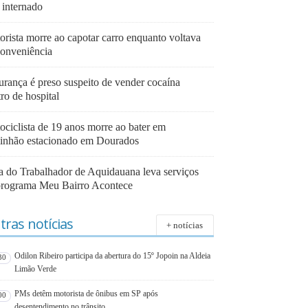
 internado
orista morre ao capotar carro enquanto voltava
conveniência
urança é preso suspeito de vender cocaína
ro de hospital
ociclista de 19 anos morre ao bater em
inhão estacionado em Dourados
a do Trabalhador de Aquidauana leva serviços
programa Meu Bairro Acontece
tras notícias
+ notícias
Odilon Ribeiro participa da abertura do 15º Jopoin na Aldeia
30
Limão Verde
PMs detêm motorista de ônibus em SP após
00
desentendimento no trânsito