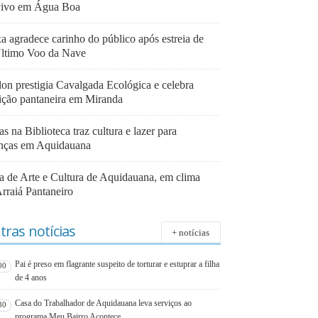
vivo em Água Boa
a agradece carinho do público após estreia de
ltimo Voo da Nave
lon prestigia Cavalgada Ecológica e celebra
dição pantaneira em Miranda
as na Biblioteca traz cultura e lazer para
anças em Aquidauana
ra de Arte e Cultura de Aquidauana, em clima
Arraiá Pantaneiro
tras notícias
+ notícias
Pai é preso em flagrante suspeito de torturar e estuprar a filha
00
de 4 anos
Casa do Trabalhador de Aquidauana leva serviços ao
30
programa Meu Bairro Acontece