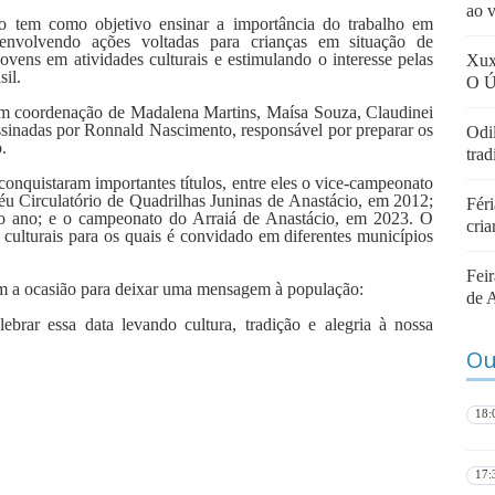
ao 
o tem como objetivo ensinar a importância do trabalho em
senvolvendo ações voltadas para crianças em situação de
jovens em atividades culturais e estimulando o interesse pelas
Xux
il.
O Ú
m coordenação de Madalena Martins, Maísa Souza, Claudinei
ssinadas por Ronnald Nascimento, responsável por preparar os
Odi
.
tra
conquistaram importantes títulos, entre eles o vice-campeonato
féu Circulatório de Quadrilhas Juninas de Anastácio, em 2012;
Féri
o ano; e o campeonato do Arraiá de Anastácio, em 2023. O
cri
culturais para os quais é convidado em diferentes municípios
Fei
am a ocasião para deixar uma mensagem à população:
de 
lebrar essa data levando cultura, tradição e alegria à nossa
Ou
18:
17: