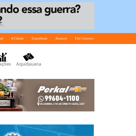
nal
A Cidade
Expediente
Anuncie
Fale Conosco