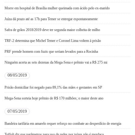
Morre em hospital de Brasília mulher queimada com ácido pelo ex-marido
Juíza dá prazo até as 17h para Temer se entregar espontaneamente
Safra de grãos 2018/2019 deve ter segunda maior colheita de milho
TRF-2 determina que Michel Temer e Coronel Lima voltem à prisão
PRF prende homem com fuzis que seriam levados para a Rocinha
Ninguém acerta as seis dezenas da Mega-Sena e prêmio vai a R$ 275 mi
08/05/2019
Prisão domiciliar foi negado para 89,1% das mães e gestantes em SP
Mega-Sena sorteia hoje prêmio de R$ 170 milhões; o maior deste ano
07/05/2019
Bandeira tarifária em amarelo requer reforço no combate ao desperdício de energia
Toffoli diz que parâmetros para uso de redes por juízes não é mordaça