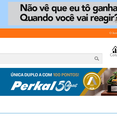
O Jor