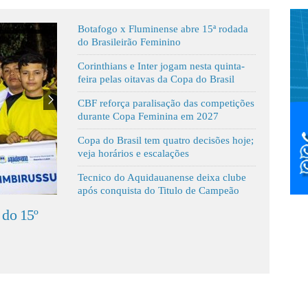
Botafogo x Fluminense abre 15ª rodada
do Brasileirão Feminino
Corinthians e Inter jogam nesta quinta-
feira pelas oitavas da Copa do Brasil
CBF reforça paralisação das competições
durante Copa Feminina em 2027
Copa do Brasil tem quatro decisões hoje;
veja horários e escalações
Tecnico do Aquidauanense deixa clube
após conquista do Titulo de Campeão
lubes para definir
Jopoin é celebração da cultur
da Copa MS 2026
da integração entre as aldeia