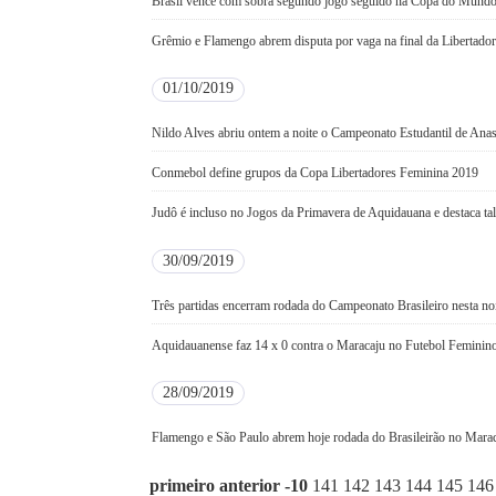
Brasil vence com sobra segundo jogo seguido na Copa do Mundo
Grêmio e Flamengo abrem disputa por vaga na final da Libertado
01/10/2019
Nildo Alves abriu ontem a noite o Campeonato Estudantil de Anas
Conmebol define grupos da Copa Libertadores Feminina 2019
Judô é incluso no Jogos da Primavera de Aquidauana e destaca ta
30/09/2019
Três partidas encerram rodada do Campeonato Brasileiro nesta no
Aquidauanense faz 14 x 0 contra o Maracaju no Futebol Feminin
28/09/2019
Flamengo e São Paulo abrem hoje rodada do Brasileirão no Mara
primeiro
anterior
-10
141
142
143
144
145
146