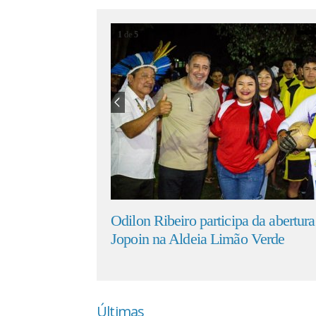
1
de
5
eiro participa da abertura do 15º
Federação convoca c
 Aldeia Limão Verde
formato e regras 
Últimas