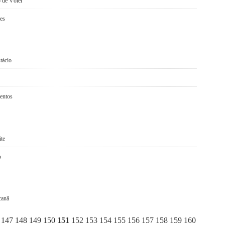
 de Vôlei
res
tácio
lentos
ite
o
canã
147
148
149
150
151
152
153
154
155
156
157
158
159
160