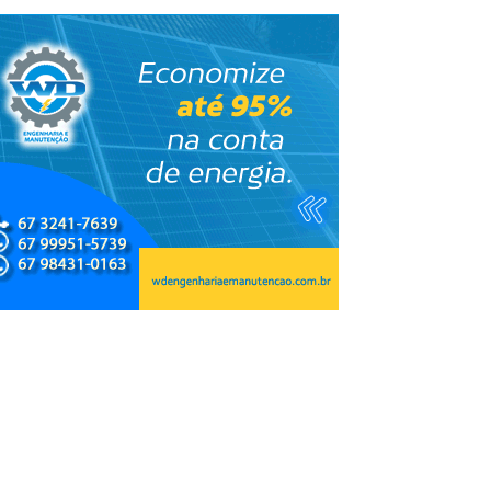
a, do esporte e
Copa do Brasil pode reunir somente
s
campeões nas quartas de final