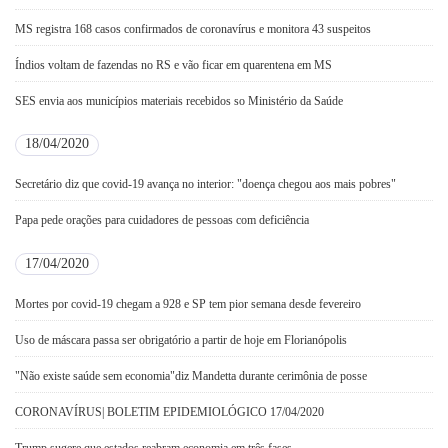
MS registra 168 casos confirmados de coronavírus e monitora 43 suspeitos
Índios voltam de fazendas no RS e vão ficar em quarentena em MS
SES envia aos municípios materiais recebidos so Ministério da Saúde
18/04/2020
Secretário diz que covid-19 avança no interior: "doença chegou aos mais pobres"
Papa pede orações para cuidadores de pessoas com deficiência
17/04/2020
Mortes por covid-19 chegam a 928 e SP tem pior semana desde fevereiro
Uso de máscara passa ser obrigatório a partir de hoje em Florianópolis
"Não existe saúde sem economia"diz Mandetta durante cerimônia de posse
CORONAVÍRUS| BOLETIM EPIDEMIOLÓGICO 17/04/2020
Trump sugere que estados reabram economia em três fases