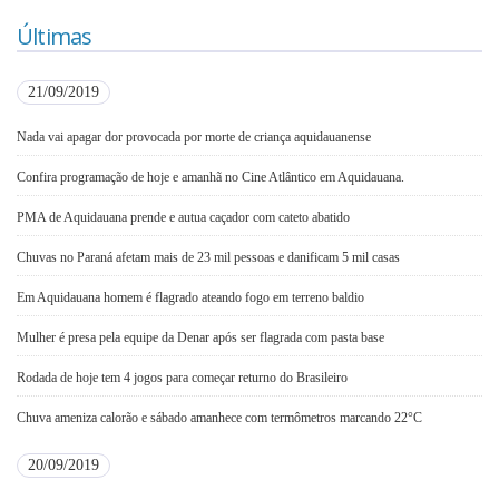
Últimas
21/09/2019
Nada vai apagar dor provocada por morte de criança aquidauanense
Confira programação de hoje e amanhã no Cine Atlântico em Aquidauana.
PMA de Aquidauana prende e autua caçador com cateto abatido
Chuvas no Paraná afetam mais de 23 mil pessoas e danificam 5 mil casas
Em Aquidauana homem é flagrado ateando fogo em terreno baldio
Mulher é presa pela equipe da Denar após ser flagrada com pasta base
Rodada de hoje tem 4 jogos para começar returno do Brasileiro
Chuva ameniza calorão e sábado amanhece com termômetros marcando 22°C
20/09/2019