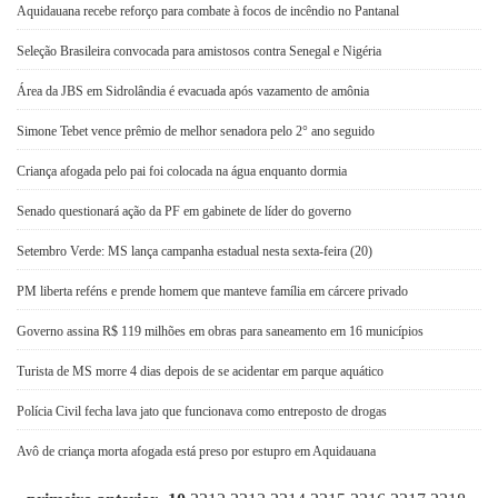
Aquidauana recebe reforço para combate à focos de incêndio no Pantanal
Seleção Brasileira convocada para amistosos contra Senegal e Nigéria
Área da JBS em Sidrolândia é evacuada após vazamento de amônia
Simone Tebet vence prêmio de melhor senadora pelo 2° ano seguido
Criança afogada pelo pai foi colocada na água enquanto dormia
Senado questionará ação da PF em gabinete de líder do governo
Setembro Verde: MS lança campanha estadual nesta sexta-feira (20)
PM liberta reféns e prende homem que manteve família em cárcere privado
Governo assina R$ 119 milhões em obras para saneamento em 16 municípios
Turista de MS morre 4 dias depois de se acidentar em parque aquático
Polícia Civil fecha lava jato que funcionava como entreposto de drogas
Avô de criança morta afogada está preso por estupro em Aquidauana