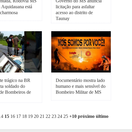
ntada, Rodovia MS
Governo do MS anuncia
 Aquidauana está
licitação para asfaltar
e charmosa
acesso ao distrito de
Taunay
te trágico na BR
Documentário mostra lado
ta soldado do
humano e mais sensível do
de Bombeiros de
Bombeiro Militar de MS
14
15
16
17
18
19
20
21
22
23
24
25
+10
próximo
último