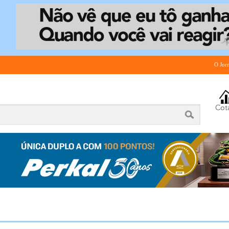
O Jor