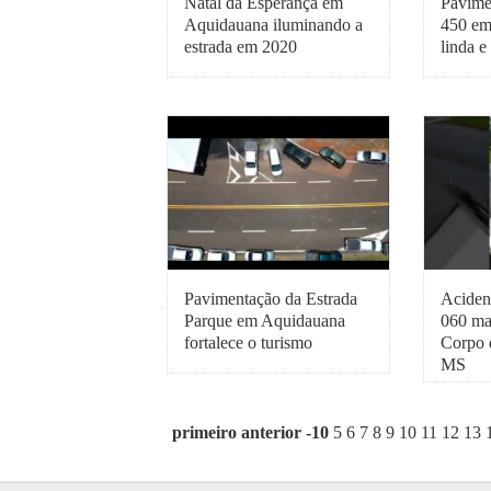
Natal da Esperança em
Pavime
Aquidauana iluminando a
450 em
estrada em 2020
linda 
Pavimentação da Estrada
Aciden
Parque em Aquidauana
060 ma
fortalece o turismo
Corpo 
MS
primeiro
anterior
-10
5
6
7
8
9
10
11
12
13