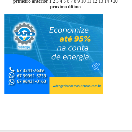
primeiro
anterior
1
2
3
4
5
6
7
8
9
10
11
12
13
14
+10
próximo
último