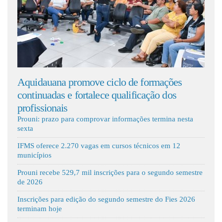
Fale Conosco
dauana promove ciclo de formações
Volta às aula
nuadas e fortalece qualificação dos
escolas estad
ssionais
Prouni: prazo para comprovar informações termina nesta
sexta
IFMS oferece 2.270 vagas em cursos técnicos em 12
municípios
Prouni recebe 529,7 mil inscrições para o segundo semestre
de 2026
Inscrições para edição do segundo semestre do Fies 2026
terminam hoje