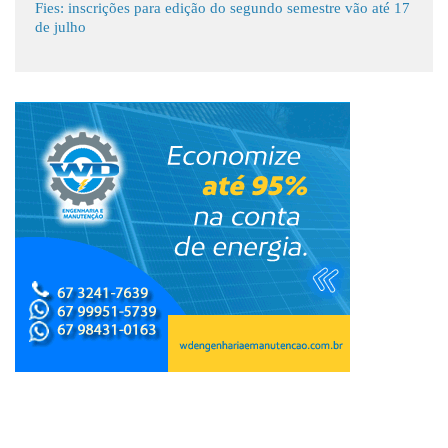
Fies: inscrições para edição do segundo semestre vão até 17
de julho