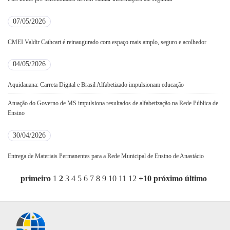
07/05/2026
CMEI Valdir Cathcart é reinaugurado com espaço mais amplo, seguro e acolhedor
04/05/2026
Aquidauana: Carreta Digital e Brasil Alfabetizado impulsionam educação
Atuação do Governo de MS impulsiona resultados de alfabetização na Rede Pública de
Ensino
30/04/2026
Entrega de Materiais Permanentes para a Rede Municipal de Ensino de Anastácio
primeiro
1
2
3
4
5
6
7
8
9
10
11
12
+10
próximo
último