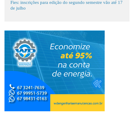
Fies: inscrições para edição do segundo semestre vão até 17
de julho