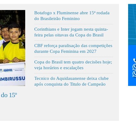
Botafogo x Fluminense abre 15ª rodada
do Brasileirão Feminino
Corinthians e Inter jogam nesta quinta-
feira pelas oitavas da Copa do Brasil
CBF reforça paralisação das competições
durante Copa Feminina em 2027
Copa do Brasil tem quatro decisões hoje;
veja horários e escalações
Tecnico do Aquidauanense deixa clube
após conquista do Titulo de Campeão
s para definir
Jopoin é celebração da cultura, do
pa MS 2026
da integração entre as aldeias