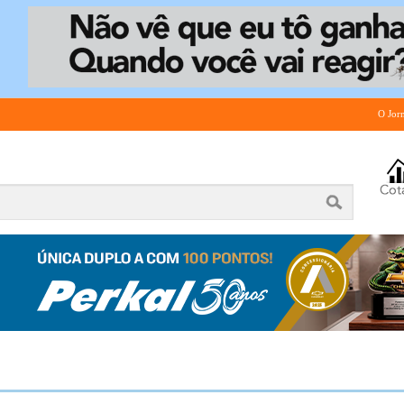
O Jor