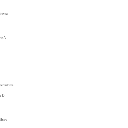
inense
rie A
1
bertadores
ie D
ileiro