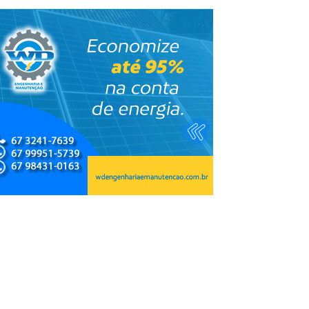
 esporte e
Copa do Brasil pode reunir somente
campeões nas quartas de final