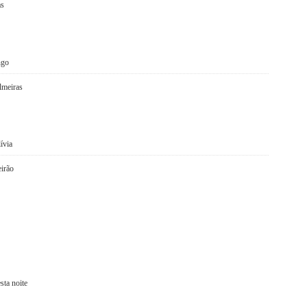
as
ngo
lmeiras
ívia
irão
sta noite