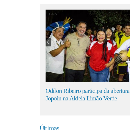
1
de
5
participa da abertura do 15º
Federação convoca clube
ia Limão Verde
formato e regras da Co
Últimas