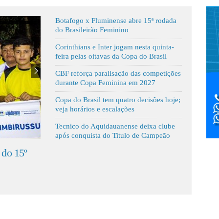
Botafogo x Fluminense abre 15ª rodada
do Brasileirão Feminino
Corinthians e Inter jogam nesta quinta-
feira pelas oitavas da Copa do Brasil
CBF reforça paralisação das competições
durante Copa Feminina em 2027
Copa do Brasil tem quatro decisões hoje;
veja horários e escalações
Tecnico do Aquidauanense deixa clube
após conquista do Titulo de Campeão
nvoca clubes para definir
Jopoin é celebração d
egras da Copa MS 2026
da integração entre as