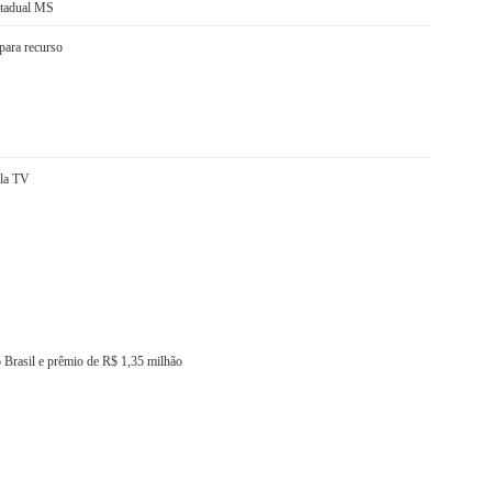
stadual MS
para recurso
ela TV
o Brasil e prêmio de R$ 1,35 milhão