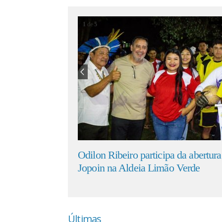
1
de
5
lon Ribeiro participa da abertura do 15º
Federação co
oin na Aldeia Limão Verde
formato e r
Últimas