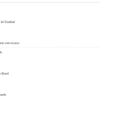
 do Estadual
ntrar com recurso
lo
 Brasil
tarde