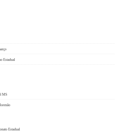
março
no Estadual
ol MS
Morenão
onato Estadual