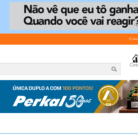
O Jor