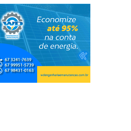
a cultura, do esporte e
Copa do Brasil pode reunir so
 aldeias
campeões nas quartas de final