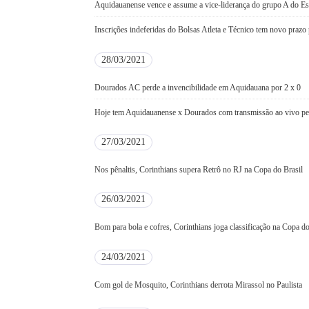
Aquidauanense vence e assume a vice-liderança do grupo A do E
Inscrições indeferidas do Bolsas Atleta e Técnico tem novo prazo 
28/03/2021
Dourados AC perde a invencibilidade em Aquidauana por 2 x 0
Hoje tem Aquidauanense x Dourados com transmissão ao vivo p
27/03/2021
Nos pênaltis, Corinthians supera Retrô no RJ na Copa do Brasil
26/03/2021
Bom para bola e cofres, Corinthians joga classificação na Copa d
24/03/2021
Com gol de Mosquito, Corinthians derrota Mirassol no Paulista