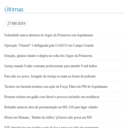
Últimas
27/09/2019
Solenidade marca abertura de Jogos da Primavera em Aquidauana
Operação “Omertá” é deflagrada pelo GAECO em Campo Grande
Emoção, ginásio lotado e alegria na volta dos Jogos da Primavera
Justiça manda União contratar profissionais para atender 9 mil índios
Para não ser preso, foragido da Justiça se mata na frente de policiais
Tiroteio em fazenda termina com ação da Força Tática da PM de Aquidauana
Homem esbarra em galão com diesel e provoca incêndio em residência
Reinaldo anuncia obra de pavimentação na MS-316 para ligar cidades
Morta em Manaus, ‘Barbie do tráfico’ já havia sido presa em MS
STF derruba lei que proibia corte de luz e água por falta de pagamento