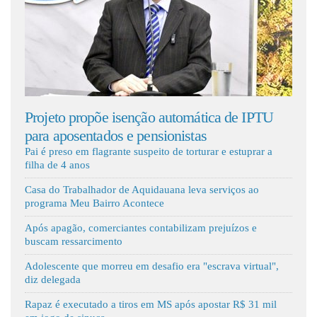
Fale Conosco
ojeto propõe isenção automática de IPTU
Aquidauana
ra aposentados e pensionistas
novo ônibu
Pai é preso em flagrante suspeito de torturar e estuprar a
filha de 4 anos
Casa do Trabalhador de Aquidauana leva serviços ao
programa Meu Bairro Acontece
Após apagão, comerciantes contabilizam prejuízos e
buscam ressarcimento
Adolescente que morreu em desafio era "escrava virtual",
diz delegada
Rapaz é executado a tiros em MS após apostar R$ 31 mil