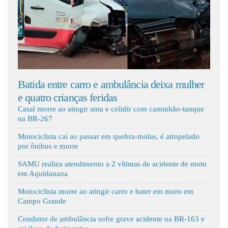
Fale Conosco
e carro e ambulância deixa mulher
Motorista desvia de
ianças feridas
caminhão, capota ca
Casal morre ao atingir anta e colidir com caminhão-tanque
na BR-267
Motociclista cai ao passar em quebra-molas, é atropelado
por ônibus e morre
SAMU realiza atendimento a 2 vítimas de acidente de moto
em Aquidauana
Motociclista morre ao atingir carro e bater em muro em
Campo Grande
Condutor de ambulância sofre grave acidente na BR-163 e