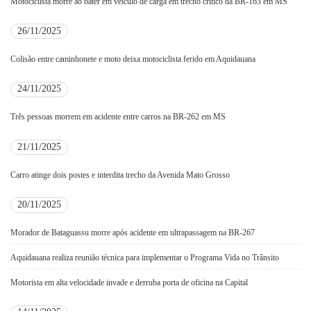
Motociclista morre ao bater em veículo de carga em trecho crítico da BR-163 em MS
26/11/2025
Colisão entre caminhonete e moto deixa motociclista ferido em Aquidauana
24/11/2025
Três pessoas morrem em acidente entre carros na BR-262 em MS
21/11/2025
Carro atinge dois postes e interdita trecho da Avenida Mato Grosso
20/11/2025
Morador de Bataguassu morre após acidente em ultrapassagem na BR-267
Aquidauana realiza reunião técnica para implementar o Programa Vida no Trânsito
Motorista em alta velocidade invade e derruba porta de oficina na Capital