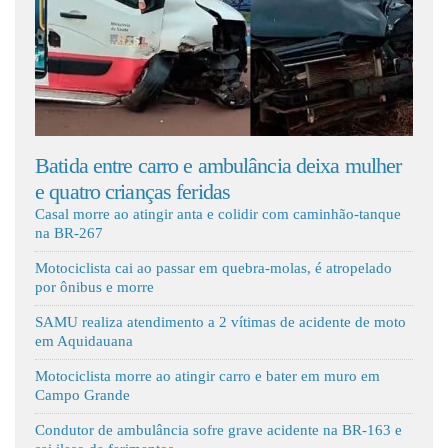
Fale Conosco
tre carro e ambulância deixa mulher
Motorista desvia d
rianças feridas
caminhão, capota c
Casal morre ao atingir anta e colidir com caminhão-tanque
na BR-267
Motociclista cai ao passar em quebra-molas, é atropelado
por ônibus e morre
SAMU realiza atendimento a 2 vítimas de acidente de moto
em Aquidauana
Motociclista morre ao atingir carro e bater em muro em
Campo Grande
Condutor de ambulância sofre grave acidente na BR-163 e