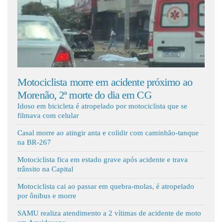
Fale Conosco
ista morre em acidente próximo ao
Batida entre carr
 2ª morte do dia em CG
e quatro crianças 
Idoso em bicicleta é atropelado por motociclista que se
filmava com celular
Casal morre ao atingir anta e colidir com caminhão-tanque
na BR-267
Motociclista fica em estado grave após acidente e trava
trânsito na Capital
Motociclista cai ao passar em quebra-molas, é atropelado
por ônibus e morre
SAMU realiza atendimento a 2 vítimas de acidente de moto