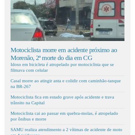
Fale Conosco
tociclista morre em acidente próximo ao
Batida entr
renão, 2ª morte do dia em CG
e quatro cri
Idoso em bicicleta é atropelado por motociclista que se
filmava com celular
Casal morre ao atingir anta e colidir com caminhão-tanque
na BR-267
Motociclista fica em estado grave após acidente e trava
trânsito na Capital
Motociclista cai ao passar em quebra-molas, é atropelado
por ônibus e morre
SAMU realiza atendimento a 2 vítimas de acidente de moto