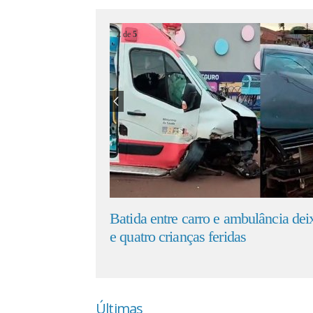
2
de
5
dente próximo ao
Batida entre carro e ambulância de
 em CG
e quatro crianças feridas
Últimas