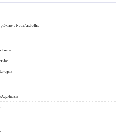
, próximo a Nova Andradina
uidauana
eridos
ferragens
de Aquidauana
es
o