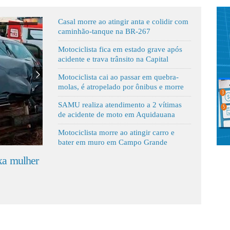
Casal morre ao atingir anta e colidir com
caminhão-tanque na BR-267
Motociclista fica em estado grave após
acidente e trava trânsito na Capital
Motociclista cai ao passar em quebra-
molas, é atropelado por ônibus e morre
SAMU realiza atendimento a 2 vítimas
de acidente de moto em Aquidauana
Motociclista morre ao atingir carro e
bater em muro em Campo Grande
ixa mulher
Motorista desvia de caixa que caiu de
caminhão, capota carro e mata passageira