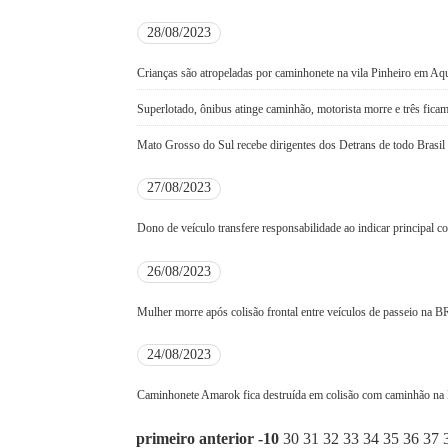
28/08/2023
Crianças são atropeladas por caminhonete na vila Pinheiro em Aq
Superlotado, ônibus atinge caminhão, motorista morre e três ficam
Mato Grosso do Sul recebe dirigentes dos Detrans de todo Brasil 
27/08/2023
Dono de veículo transfere responsabilidade ao indicar principal c
26/08/2023
Mulher morre após colisão frontal entre veículos de passeio na 
24/08/2023
Caminhonete Amarok fica destruída em colisão com caminhão n
primeiro
anterior
-10
30
31
32
33
34
35
36
37