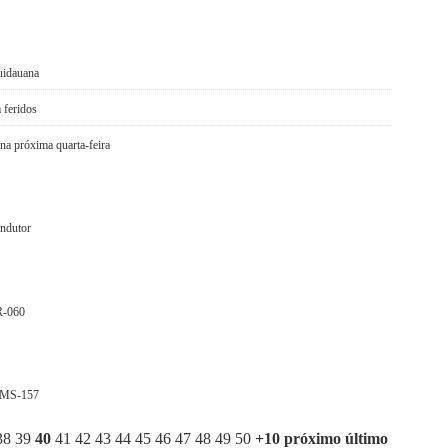
uidauana
 feridos
na próxima quarta-feira
ondutor
BR-060
a MS-157
38
39
40
41
42
43
44
45
46
47
48
49
50
+10
próximo
último