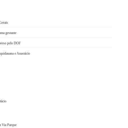
Gerais
uma gestante
 preso pelo DOF
Aquidauana e Anastácio
tácio
a Via Parque