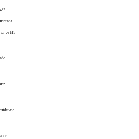
-463
quidauana
rior de MS
rado
ntar
quidauana
rande