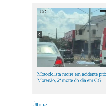
1
de
5
ão
Motociclista morre em acidente próximo ao
Bati
Morenão, 2ª morte do dia em CG
e qu
Últimas