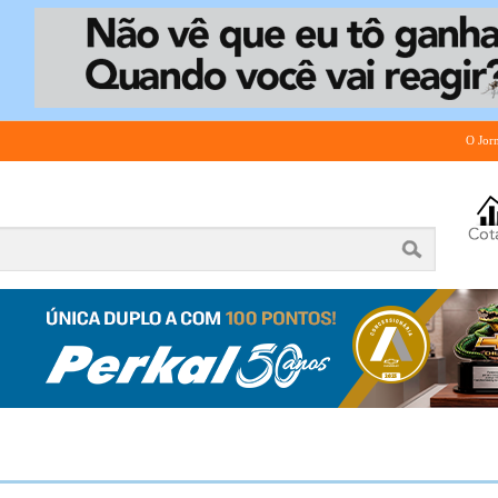
O Jor