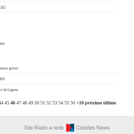
-262
uana
mentos graves
m MS
es da Laguna
44
45
46
47
48
49
50
51
52
53
54
55
56
+10
próximo
último