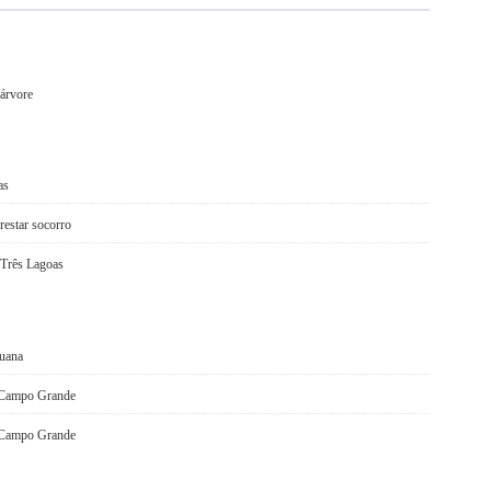
 árvore
as
restar socorro
a Três Lagoas
auana
g Campo Grande
e Campo Grande