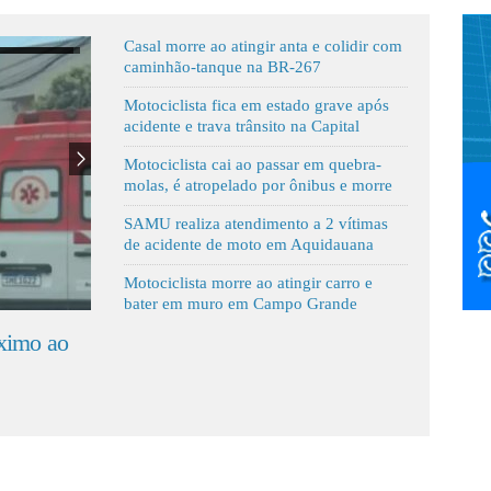
Casal morre ao atingir anta e colidir com
caminhão-tanque na BR-267
Motociclista fica em estado grave após
acidente e trava trânsito na Capital
Motociclista cai ao passar em quebra-
molas, é atropelado por ônibus e morre
SAMU realiza atendimento a 2 vítimas
de acidente de moto em Aquidauana
Motociclista morre ao atingir carro e
bater em muro em Campo Grande
da entre carro e ambulância deixa mulher
Motorista des
atro crianças feridas
caminhão, ca