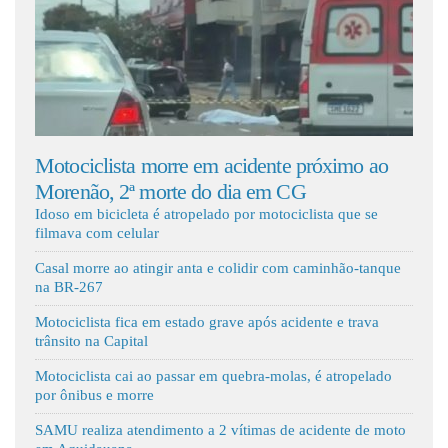
Fale Conosco
a morre em acidente próximo ao
Batida entre carro e
 morte do dia em CG
e quatro crianças feri
Idoso em bicicleta é atropelado por motociclista que se
filmava com celular
Casal morre ao atingir anta e colidir com caminhão-tanque
na BR-267
Motociclista fica em estado grave após acidente e trava
trânsito na Capital
Motociclista cai ao passar em quebra-molas, é atropelado
por ônibus e morre
SAMU realiza atendimento a 2 vítimas de acidente de moto