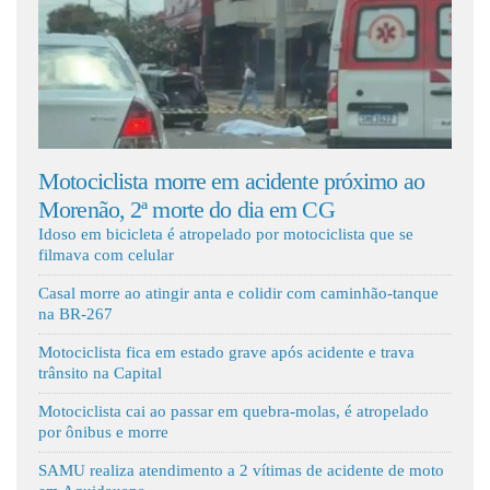
Fale Conosco
re em acidente próximo ao
Batida entre carro e ambu
te do dia em CG
e quatro crianças feridas
Idoso em bicicleta é atropelado por motociclista que se
filmava com celular
Casal morre ao atingir anta e colidir com caminhão-tanque
na BR-267
Motociclista fica em estado grave após acidente e trava
trânsito na Capital
Motociclista cai ao passar em quebra-molas, é atropelado
por ônibus e morre
SAMU realiza atendimento a 2 vítimas de acidente de moto