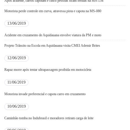
Após acidente, carros capotam e cinco pessoas ficam feridas na MS-134
Motorista perde controle em curva, atravessa pista e capota na MS-080
13/06/2019
Acidente em cruzamento de Aquidauana envolve viatura da PM e moto
Projeto Trânsito na Escola em Aquidauana visita CMEI Ademir Brites
12/06/2019
Rapaz morre após tentar ultrapassagem proibida em motocicleta
11/06/2019
Motorista invade preferencial e capota carro em cruzamento
10/06/2019
Caminhão tomba no Indubrasil e moradores retiram carga de leite