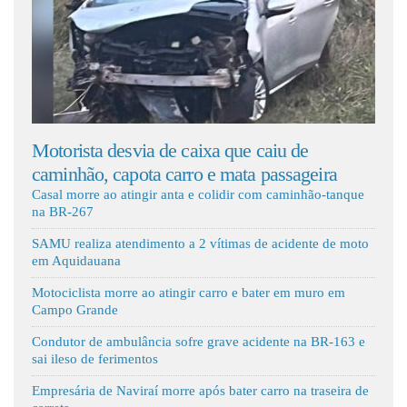
Fale Conosco
a desvia de caixa que caiu de
Motociclista fica 
, capota carro e mata passageira
socorrida pelo 
Casal morre ao atingir anta e colidir com caminhão-tanque
na BR-267
SAMU realiza atendimento a 2 vítimas de acidente de moto
em Aquidauana
Motociclista morre ao atingir carro e bater em muro em
Campo Grande
Condutor de ambulância sofre grave acidente na BR-163 e
sai ileso de ferimentos
Empresária de Naviraí morre após bater carro na traseira de